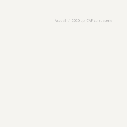
Vous êtes ici :
Accueil
2020 epi CAP carrosserie