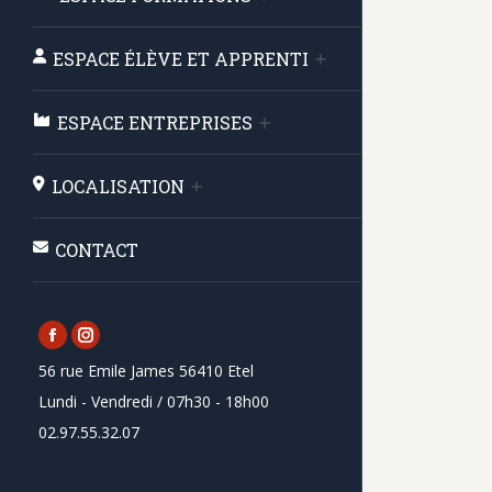
ESPACE ÉLÈVE ET APPRENTI
ESPACE ENTREPRISES
LOCALISATION
CONTACT
Facebook
Instagram
56 rue Emile James 56410 Etel
page
page
Lundi - Vendredi / 07h30 - 18h00
opens
opens
02.97.55.32.07
in
in
new
new
window
window