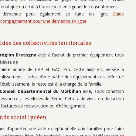
omatique du droit à bourse » et en signant le consentement.
 demande peut également se faire en ligne
Guide
ccompagnement pour une demande en ligne
ides des collectivités territoriales
région Bretagne
aide à l’achat du premier équipement tous
 élèves de
mière année de CAP et BAC Pro. Cette aide est versée à
tablissement. L’achat d’une partie des équipements est effectué
 l’établissement, le reste est à la charge de la famille.
 Conseil Départemental du Morbihan
aide, sous condition
ressources, les élèves de 3ème. Cette aide vient en déduction
 factures de restauration ou d’hébergement.
onds social lycéen
met d’apporter une aide exceptionnelle aux familles pour faire
ux dépenses liées à la scolarité. Le dossier est à télécharger
ici