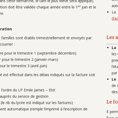
sans cette démarche, le tarif le plus élevé sera appliqué).
aut
er
ption doit être validée chaque année entre le 1
juin et le
La
re.
d’a
uration
Les a
 familles sont établis trimestriellement et envoyés par
courrier :
La 
re pour le trimestre 1 (septembre-décembre)
les
r pour le trimestre 2 (janvier-mars)
pre
our le trimestre 3 (avril-juin)
l’é
par
 est effectué dans les délais indiqués sur la facture soit
Le
de 
 l’ordre du LP Emile James – Etel
des
auprès du service de gestion
Le f
(le rib du lycée est indiqué sur les factures)
nt automatique (remplir l’imprimé à l’inscription de
Il per
face a