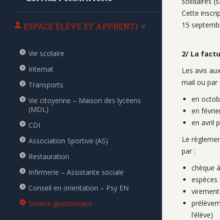
solidaires (
Cette inscri
15 septemb
ESPACE ÉLÈVE ET APPRENTI
Vie scolaire
2/ La fact
Internat
Les avis aux
mail ou par 
Transports
en octob
Vie citoyenne – Maison des lycéens
(MDL)
en févrie
en avril p
CDI
Le règlement
Association Sportive (AS)
par :
Restauration
chèque à
Infirmerie – Assistante sociale
espèces 
Conseil en orientation – Psy EN
virement 
prélèveme
Service gestionnaire
l’élève)