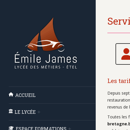
Serv
Les tari
Depuis sept
ACCUEIL
restauration
revenus de l
LE LYCÉE
Toutes les f
bretagne.
ESPACE FORMATIONS