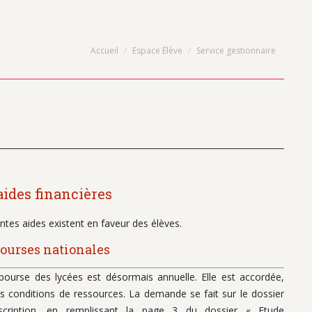
Vous êtes ici :
Accueil
Espace Élève
Service gestionnaire
aides financières
entes aides existent en faveur des élèves.
bourses nationales
bourse des lycées est désormais annuelle. Elle est accordée,
s conditions de ressources. La demande se fait sur le dossier
nscription, en remplissant la page 3 du dossier « Etude