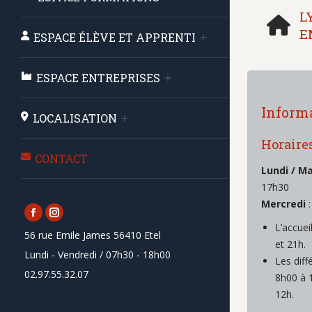
L
E
ESPACE ÉLÈVE ET APPRENTI
ESPACE ENTREPRISES
Informa
LOCALISATION
Horaires
CONTACT
Lundi / Ma
17h30
Mercredi
Facebook
Instagram
L’accuei
56 rue Emile James 56410 Etel
page
page
et 21h.
Lundi - Vendredi / 07h30 - 18h00
opens
opens
Les diff
02.97.55.32.07
in
in
8h00 à 
new
new
12h.
window
window