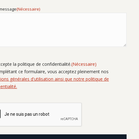
 message
(Nécessaire)
(Nécessaire)
ccepte la politique de confidentialité.
(Nécessaire)
mplétant ce formulaire, vous acceptez pleinement nos
ions générales d'utilisation ainsi que notre politique de
entialité.
HA