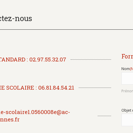
ctez-nous
For
TANDARD : 02.97.55.32.07
Nom
(
IE SCOLAIRE : 06.81.84.54.21
Préno
Objet
ie-scolaire1.0560008e@ac-
ennes.fr