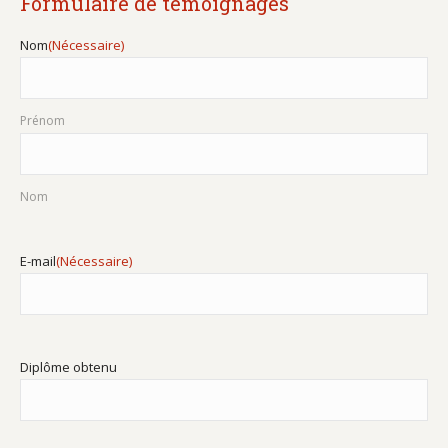
Formulaire de témoignages
voilà à ce jour chef 
d'atelier dans un 
Nom
(Nécessaire)
chantier réputé de la 
côte d'Azur. Merci au 
Prénom
lycée et son équipe de 
l'époque d'où toute mon 
aventure est partie.
Nom
E-mail
(Nécessaire)
Diplôme obtenu