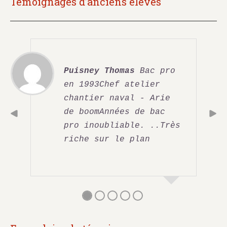
Témoignages d’anciens élèves
Puisney Thomas
 Bac pro 
en 1993Chef atelier 
chantier naval - Arie 
de boomAnnées de bac 
pro inoubliable. ..Très 
riche sur le plan 
technique et 
humain.Après avoir 
gravi les échelons et 
fait quelques années à 
mon compte sur les 
côtés bretonnes, me 