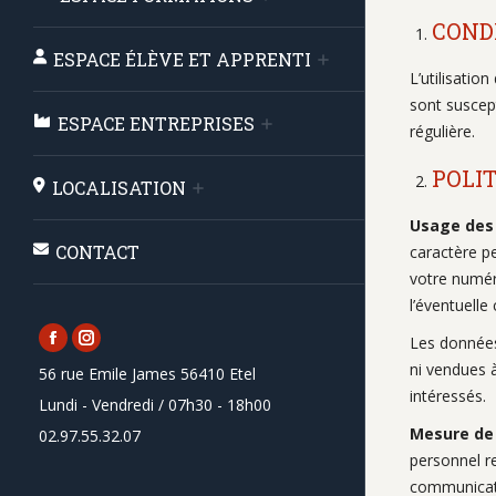
CONDI
ESPACE ÉLÈVE ET APPRENTI
L’utilisatio
sont suscept
ESPACE ENTREPRISES
régulière.
POLI
LOCALISATION
Usage des
CONTACT
caractère p
votre numér
l’éventuelle
Les données 
Facebook
Instagram
ni vendues à
56 rue Emile James 56410 Etel
page
page
intéressés.
Lundi - Vendredi / 07h30 - 18h00
opens
opens
Mesure de 
02.97.55.32.07
in
in
personnel re
new
new
communicati
window
window