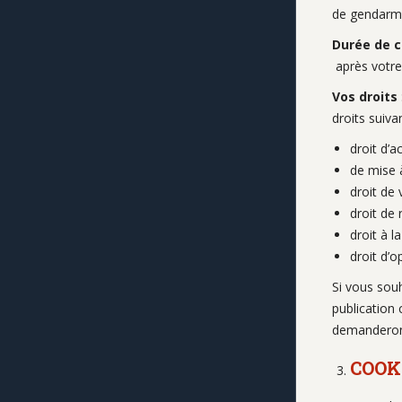
de gendarmer
Durée de 
après votre 
Vos droits
droits suivan
droit d’a
de mise 
droit de
droit de
droit à l
droit d’
Si vous sou
publication
demanderons 
COOK