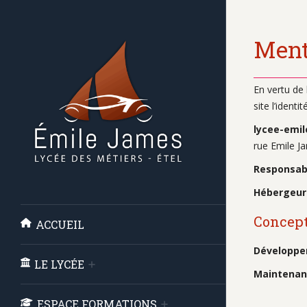
Ment
En vertu de 
site l’ident
lycee-emi
rue Emile J
Responsabl
Hébergeur
Concept
ACCUEIL
Développe
LE LYCÉE
Maintenan
ESPACE FORMATIONS