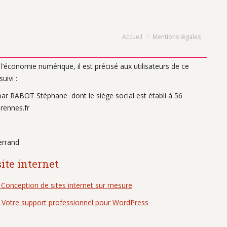
Vous êtes ici :
Accueil
Mentions légales
 l’économie numérique, il est précisé aux utilisateurs de ce
uivi :
 par RABOT Stéphane
dont le siège social est établi à 56
-rennes.fr
errand
ite internet
 Conception de sites internet sur mesure
 Votre support professionnel pour WordPress