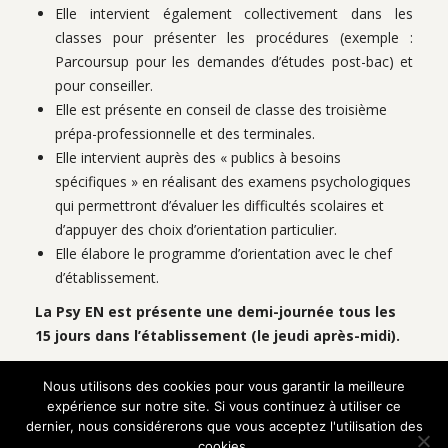
Elle intervient également collectivement dans les
classes pour présenter les procédures (exemple :
Parcoursup pour les demandes d’études post-bac) et
pour conseiller.
Elle est présente en conseil de classe des troisième
prépa-professionnelle et des terminales.
Elle intervient auprès des « publics à besoins
spécifiques » en réalisant des examens psychologiques
qui permettront d’évaluer les difficultés scolaires et
d’appuyer des choix d’orientation particulier.
Elle élabore le programme d’orientation avec le chef
d’établissement.
La Psy EN est présente une demi-journée tous les
15 jours dans l’établissement (le jeudi après-midi).
Nous utilisons des cookies pour vous garantir la meilleure
Centre d’information et d’orientation de
expérience sur notre site. Si vous continuez à utiliser ce
Vannes (CIO)
dernier, nous considérerons que vous acceptez l'utilisation des
cookies.