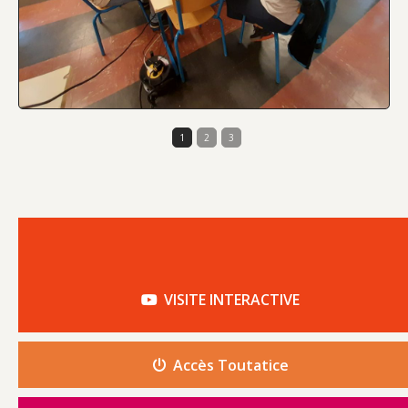
1
2
3
VISITE INTERACTIVE
Accès Toutatice