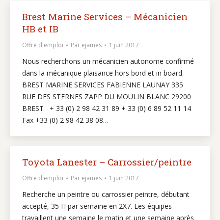
Brest Marine Services – Mécanicien
HB et IB
Offre d'emploi
Par
ejames
1 juin 2017
Nous recherchons un mécanicien autonome confirmé
dans la mécanique plaisance hors bord et in board.
BREST MARINE SERVICES FABIENNE LAUNAY 335
RUE DES STERNES ZAPP DU MOULIN BLANC 29200
BREST + 33 (0) 2 98 42 31 89 + 33 (0) 6 89 52 11 14
Fax +33 (0) 2 98 42 38 08…
Toyota Lanester – Carrossier/peintre
Offre d'emploi
Par
ejames
1 juin 2017
Recherche un peintre ou carrossier peintre, débutant
accepté, 35 H par semaine en 2X7. Les équipes
travaillent une semaine le matin et une semaine après