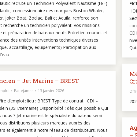
autic recrute un Technicien Polyvalent Nautisme (H/F)
FIC
autic, concessionnaire des marques Boston Whaler,
HOR
er, Joker Boat, Zodiac, Bali et Aquila, renforce son
Sec
t recherche un technicien polyvalent. Vos missions
con
 et préparation de bateaux neufs Entretien courant et
CDI
ance des unités Interventions techniques diverses
niv
ue, accastillage, équipements) Participation aux
Qui
 l’eau…
Mé
cien – Jet Marine – BREST
Cr
emploi
Par
ejames
13 janvier 2026
Offr
fre d’emploi : lieu : BREST Type de contrat : CDI –
202
ein (35H/semaine) Disponibilité : dès que possible Qui
nous ? Jet marine est le spécialiste du bateau semi-
Nous distribuons plusieurs marques auprès des
Ag
iers et également à notre réseau de distributeurs. Nous
– 