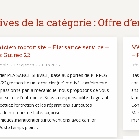
ves de la catégorie :
Offre d’
icien motoriste – Plaisance service –
Mé
s Guirec 22
– 
emploi
Par
ejames
23 juin 2026
Offr
tier PLAISANCE SERVICE, basé aux portes de PERROS
Bas
(22),recherche un technicien(ne) motivé, expérimenté
con
 passionné par la mécanique, nous proposons de vous
ans
u sein de l’entreprise. Sous la responsabilité du gérant
la 
ectuez l’entretien et les réparations sur toutes
Con
 de moteurs de bateaux,pose
Mar
roniques,manutentions,interventions avec camion
mar
 Poste temps plein…