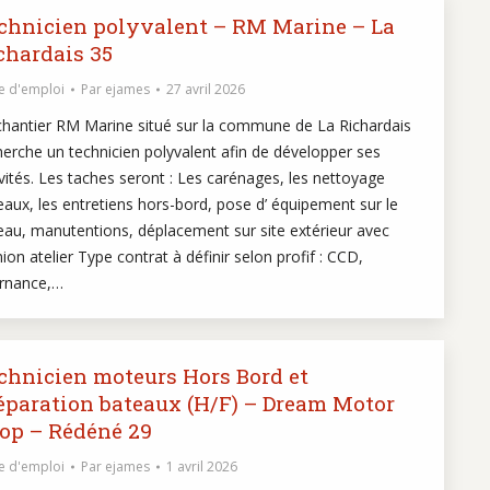
chnicien polyvalent – RM Marine – La
chardais 35
e d'emploi
Par
ejames
27 avril 2026
chantier RM Marine situé sur la commune de La Richardais
herche un technicien polyvalent afin de développer ses
ivités. Les taches seront : Les carénages, les nettoyage
eaux, les entretiens hors-bord, pose d’ équipement sur le
eau, manutentions, déplacement sur site extérieur avec
ion atelier Type contrat à définir selon profif : CCD,
ernance,…
chnicien moteurs Hors Bord et
éparation bateaux (H/F) – Dream Motor
op – Rédéné 29
e d'emploi
Par
ejames
1 avril 2026