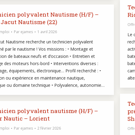
Te
icien polyvalent Nautisme (H/F) –
Ri
 Jacut Nautisme (22)
Offr
emploi
Par
ejames
1 avril 2026
Le 
cut Nautisme recherche un technicien polyvalent
rec
é par le nautisme ! Vos missions : • Montage et
act
ion de bateaux neufs et d’occasion • Entretien et
bat
e des moteurs hors-bord • Interventions diverses :
bat
lage, équipements, électronique… Profil recherché : •
cam
on ou expérience en maintenance nautique,
alt
ue ou domaine technique • Polyvalence, autonomie…
Te
icien polyvalent nautisme (H/F) –
pr
 Nautic – Lorient
Sh
emploi
Par
ejames
2 février 2026
Offr