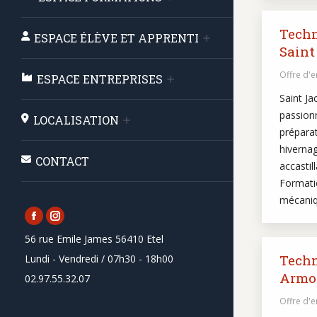
Techn
ESPACE ÉLÈVE ET APPRENTI
Saint
Offre d'
ESPACE ENTREPRISES
Saint Ja
passionn
LOCALISATION
préparat
hivernag
CONTACT
accastil
Formati
mécaniq
Facebook
Instagram
56 rue Emile James 56410 Etel
page
page
Techn
Lundi - Vendredi / 07h30 - 18h00
opens
opens
Armor
02.97.55.32.07
in
in
new
new
Offre d'
window
window