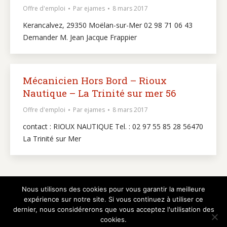
Offre d'emploi
Par
ejames
8 mars 2017
Kerancalvez, 29350 Moëlan-sur-Mer 02 98 71 06 43
Demander M. Jean Jacque Frappier
Mécanicien Hors Bord – Rioux
Nautique – La Trinité sur mer 56
Offre d'emploi
Par
ejames
8 mars 2017
contact : RIOUX NAUTIQUE Tel. : 02 97 55 85 28 56470
La Trinité sur Mer
Nous utilisons des cookies pour vous garantir la meilleure
←
1
…
14
15
16
17
18
→
expérience sur notre site. Si vous continuez à utiliser ce
dernier, nous considérerons que vous acceptez l'utilisation des
cookies.