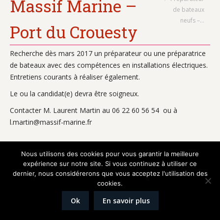
Massif Marine –
de bateaux
neufs –…
Port du Crouesty
Recherche dès mars 2017 un préparateur ou une préparatrice
de bateaux avec des compétences en installations électriques.
Entretiens courants à réaliser également.
Le ou la candidat(e) devra être soigneux.
Contacter M. Laurent Martin au 06 22 60 56 54 ou à
l.martin@massif-marine.fr
Nous utilisons des cookies pour vous garantir la meilleure
expérience sur notre site. Si vous continuez à utiliser ce
Réalisation
Graphik'up
dernier, nous considérerons que vous acceptez l'utilisation des
Mentions légales
cookies.
Ok
En savoir plus