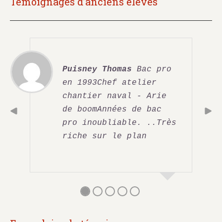
Témoignages d’anciens élèves
Puisney Thomas
 Bac pro 
en 1993Chef atelier 
chantier naval - Arie 
de boomAnnées de bac 
pro inoubliable. ..Très 
riche sur le plan 
technique et 
humain.Après avoir 
gravi les échelons et 
fait quelques années à 
mon compte sur les 
côtés bretonnes, me 