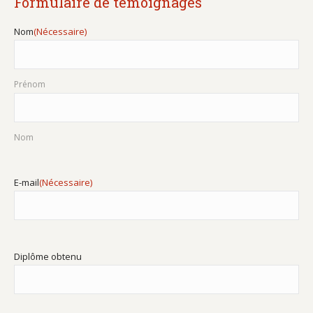
Formulaire de témoignages
voilà à ce jour chef 
d'atelier dans un 
Nom
(Nécessaire)
chantier réputé de la 
côte d'Azur. Merci au 
Prénom
lycée et son équipe de 
l'époque d'où toute mon 
aventure est partie.
Nom
E-mail
(Nécessaire)
Diplôme obtenu