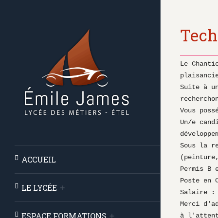
Tech
Le Chanti
plaisanci
Suite à u
rechercho
Vous poss
Un/e cand
développem
Sous la r
(peinture
ACCUEIL
Permis B 
Poste en 
LE LYCÉE
Salaire : 
Merci d'a
ESPACE FORMATIONS
à l'atten