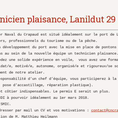
nicien plaisance, Lanildut 29
er Naval du Crapaud est situé idéalement sur le port de L
ers, professionnels du tourisme ou de la pêche.

n développement du port avec la mise en place de pontons 
ns au sein de la nouvelle équipe un technicien plaisance.
édez une solide expérience en voile,  vous avez une forma
idat/e, motivé/e, autonome, organisé/e et rigoureux/se so
ent de notre atelier.

esponsabilité d’un chef d’équipe, vous participerez à la 
, pose d’accastillage, réparation plastique).

et côtier indispensables. Le permis E serait un plus.

CDI à pourvoir idéalement au 1er mars 2018.

SMIC.

dresser par mail un CV et vos motivations : 
contact@cncr
tion de M. Matthieu Heilmann 