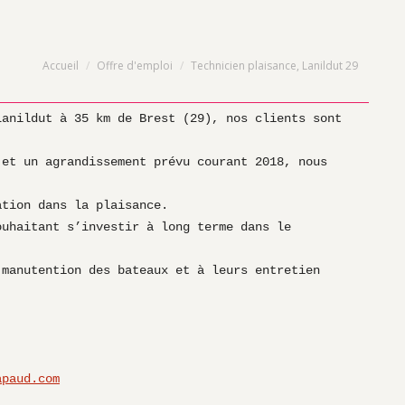
Vous êtes ici :
Accueil
Offre d'emploi
Technicien plaisance, Lanildut 29
anildut à 35 km de Brest (29), nos clients sont 
et un agrandissement prévu courant 2018, nous 


tion dans la plaisance.

uhaitant s’investir à long terme dans le 
manutention des bateaux et à leurs entretien 
apaud.com