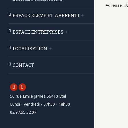
ESPACE ÉLÈVE ET APPRENTI
ESPACE ENTREPRISES
LOCALISATION
CONTACT
Facebook
Instagram
56 rue Emile James 56410 Etel
page
page
Lundi - Vendredi / 07h30 - 18h00
opens
opens
02.97.55.32.07
in
in
new
new
window
window