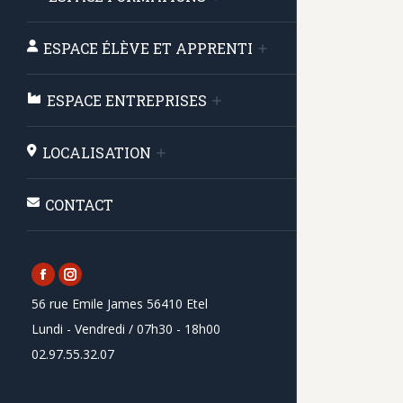
ESPACE ÉLÈVE ET APPRENTI
ESPACE ENTREPRISES
LOCALISATION
CONTACT
Facebook
Instagram
56 rue Emile James 56410 Etel
page
page
Lundi - Vendredi / 07h30 - 18h00
opens
opens
02.97.55.32.07
in
in
new
new
window
window