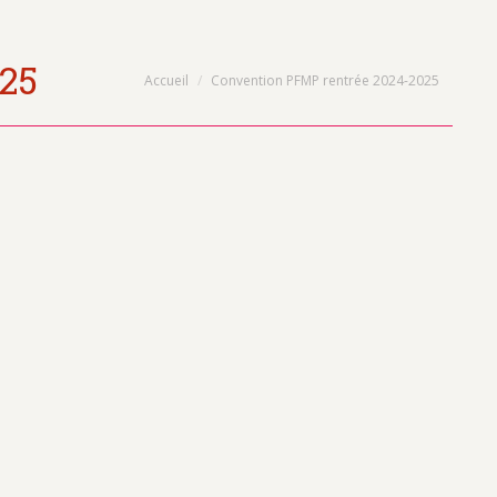
025
Vous êtes ici :
Accueil
Convention PFMP rentrée 2024-2025