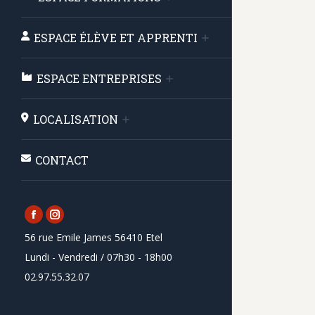
ESPACE ÉLÈVE ET APPRENTI
ESPACE ENTREPRISES
LOCALISATION
CONTACT
Facebook
Instagram
56 rue Emile James 56410 Etel
page
page
Lundi - Vendredi / 07h30 - 18h00
opens
opens
02.97.55.32.07
in
in
new
new
window
window