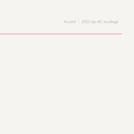
Vous êtes ici :
Accueil
2022 epi MC soudage