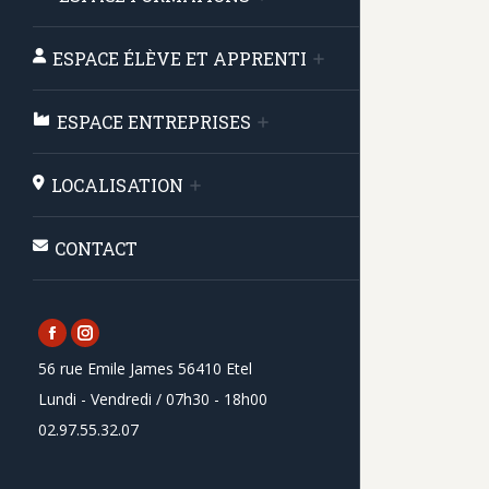
ESPACE ÉLÈVE ET APPRENTI
ESPACE ENTREPRISES
LOCALISATION
CONTACT
Facebook
Instagram
56 rue Emile James 56410 Etel
page
page
Lundi - Vendredi / 07h30 - 18h00
opens
opens
02.97.55.32.07
in
in
new
new
window
window