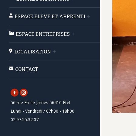
ESPACE ÉLÈVE ET APPRENTI
ESPACE ENTREPRISES
LOCALISATION
CONTACT
Facebook
Instagram
56 rue Emile James 56410 Etel
page
page
Lundi - Vendredi / 07h30 - 18h00
opens
opens
02.97.55.32.07
in
in
new
new
window
window