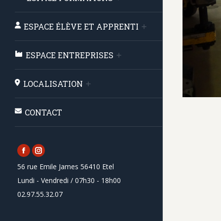
ESPACE ÉLÈVE ET APPRENTI
ESPACE ENTREPRISES
LOCALISATION
CONTACT
Facebook
Instagram
56 rue Emile James 56410 Etel
page
page
Lundi - Vendredi / 07h30 - 18h00
opens
opens
02.97.55.32.07
in
in
new
new
window
window