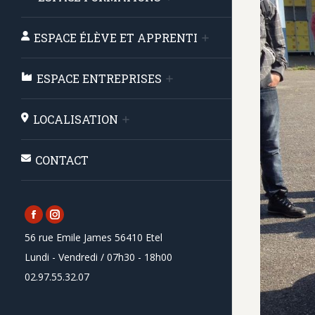
ESPACE ÉLÈVE ET APPRENTI
ESPACE ENTREPRISES
LOCALISATION
CONTACT
Facebook
Instagram
56 rue Emile James 56410 Etel
page
page
Lundi - Vendredi / 07h30 - 18h00
opens
opens
02.97.55.32.07
in
in
new
new
window
window