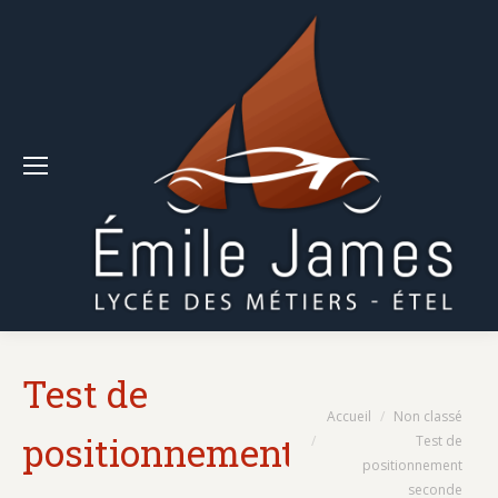
Test de
Vous êtes ici :
Accueil
Non classé
positionnement
Test de
positionnement
seconde