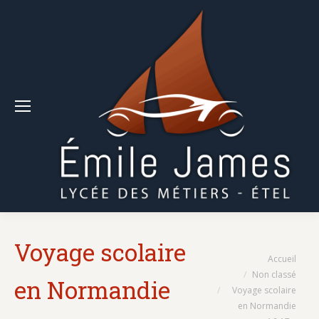
Voyage scolaire
Vous êtes ici :
Accueil
Non classé
en Normandie
Voyage scolaire
en Normandie