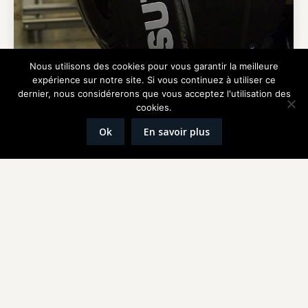
Nous utilisons des cookies pour vous garantir la meilleure
expérience sur notre site. Si vous continuez à utiliser ce
dernier, nous considérerons que vous acceptez l'utilisation des
cookies.
Ok
En savoir plus
Barracuda Tour
Non classé
Par
ejames
20 mai 2019
Articles de presse parus dans : – Actu Nautique –
Pêche en mer – Figaro Nautisme – Le Télégramme
Barracuda tour 2019
Réalisation
Graphik'up
Mentions légales