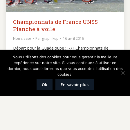
Championnats de France UNSS
Planche à voile
Non classé
Par
graphikup
16 avril 2016
Départ pour la Guadeloupe : J-7 ! Championnats de
France UNSS Planche à voile Les planchistes de
Nous utilisons des cookies pour vous garantir la meilleure
l’Association Sportive Champions d’Académie, qualifiés
expérience sur notre site. Si vous continuez à utiliser ce
dernier, nous considérerons que vous acceptez l'utilisation des
au Championnat de France en Guadeloupe ! Evan
cookies.
Panard, Pierre Lecoq, Thomas Frapaise, Mathieu
Férard, Océane Héricourt, Emeric Fily Championnat
Ok
En savoir plus
d’Académie à Larmor – plage avec des conditions
plutôt « light » : 5 à…
1
2
→