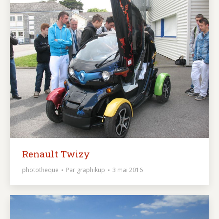
Renault Twizy
phototheque
Par
graphikup
3 mai 2016