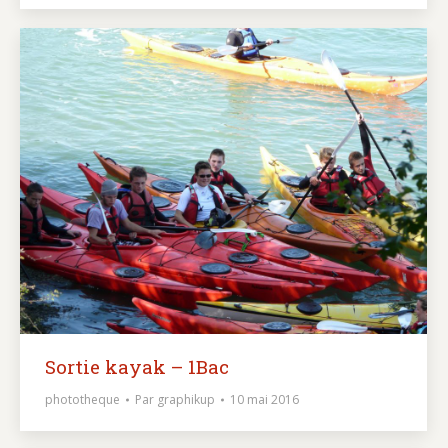
Sortie kayak – 1Bac
phototheque
Par
graphikup
10 mai 2016