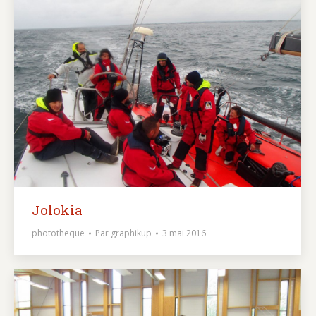
Jolokia
phototheque
Par
graphikup
3 mai 2016