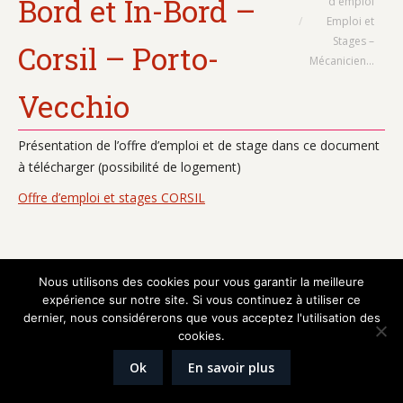
Bord et In-Bord –
d'emploi
Emploi et
Stages –
Corsil – Porto-
Mécanicien…
Vecchio
Présentation de l’offre d’emploi et de stage dans ce document
à télécharger (possibilité de logement)
Offre d’emploi et stages CORSIL
Réalisation
Graphik'up
Nous utilisons des cookies pour vous garantir la meilleure
expérience sur notre site. Si vous continuez à utiliser ce
Mentions légales
dernier, nous considérerons que vous acceptez l'utilisation des
cookies.
Ok
En savoir plus