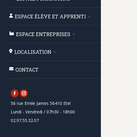
ESPACE ÉLÈVE ET APPRENTI
ESPACE ENTREPRISES
LOCALISATION
CONTACT
Facebook
Instagram
56 rue Emile James 56410 Etel
page
page
Lundi - Vendredi / 07h30 - 18h00
opens
opens
02.97.55.32.07
in
in
new
new
window
window