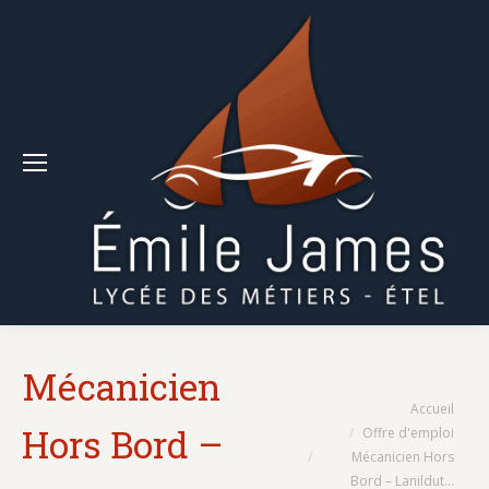
Mécanicien
Vous êtes ici :
Accueil
Hors Bord –
Offre d'emploi
Mécanicien Hors
Bord – Lanildut…