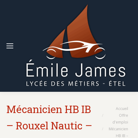
Mécanicien HB IB
Vous êtes ici :
Accueil
Offre
– Rouxel Nautic –
d'emploi
Mécanicien
HB IB –