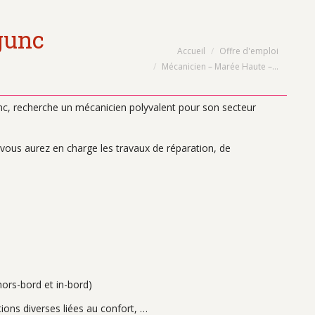
gunc
Vous êtes ici :
Accueil
Offre d'emploi
Mécanicien – Marée Haute –…
c, recherche un mécanicien polyvalent pour son secteur
vous aurez en charge les travaux de réparation, de
hors-bord et in-bord)
tions diverses liées au confort, …