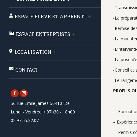
-Transmissio
ESPACE ÉLÈVE ET APPRENTI
-La prépara
-Remise des
ESPACE ENTREPRISES
-La manuten
-L’intervent
LOCALISATION
-La pose d’é
CONTACT
-Conseil et 
-Le rangemen
PROFILS O
Facebook
Instagram
56 rue Emile James 56410 Etel
page
page
– Formatio
Lundi - Vendredi / 07h30 - 18h00
opens
opens
02.97.55.32.07
in
in
– Expérience
new
new
– Permis cô
window
window