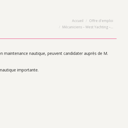
Vous êtes ici :
Accueil
Offre d'emploi
Mécaniciens – West Yachting –…
i en maintenance nautique, peuvent candidater auprès de M.
 nautique importante.