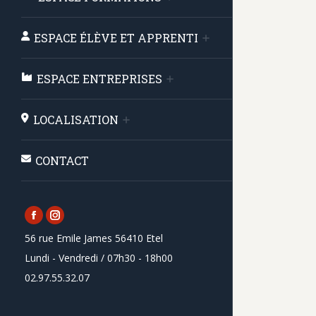
ESPACE ÉLÈVE ET APPRENTI
ESPACE ENTREPRISES
LOCALISATION
CONTACT
Facebook
Instagram
56 rue Emile James 56410 Etel
page
page
Lundi - Vendredi / 07h30 - 18h00
opens
opens
02.97.55.32.07
in
in
new
new
window
window