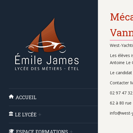
Méca
Vann
West-Yachti
Les élèves 
Antoine Le 
Le candidat
Contacter M
02 97 47 32
ACCUEIL
62 à 80 ru
info@west-
LE LYCÉE
ESPACE FORMATIONS