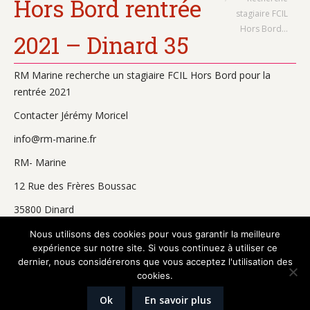
Hors Bord rentrée
stagiaire FCIL
Hors Bord…
2021 – Dinard 35
RM Marine recherche un stagiaire FCIL Hors Bord pour la
rentrée 2021
Contacter Jérémy Moricel
info@rm-marine.fr
RM- Marine
12 Rue des Frères Boussac
35800 Dinard
02 23 18 44 48
Nous utilisons des cookies pour vous garantir la meilleure
expérience sur notre site. Si vous continuez à utiliser ce
dernier, nous considérerons que vous acceptez l'utilisation des
cookies.
Réalisation
Graphik'up
Ok
En savoir plus