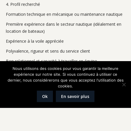
4. Profil recherché
Formation technique en mécanique ou maintenance nautique
Première expérience dans le secteur nautique (idéalement en
location de bateaux)
Expérience à la voile appréciée
Polyvalence, rigueur et sens du service client
Bon relationnel et capacité à travailler en équipe
Nous utilisons des cookies pour vous garantir la meilleure
Permis bateau apprécié
expérience sur notre site. Si vous continuez à utiliser ce
dernier, nous considérerons que vous acceptez l'utilisation des
5. Conditions
cookies.
Rémunération selon profil
Ok
En savoir plus
Horaires variables (week-end et jours fériés selon rotations)
Ambiance conviviale dans un cadre de travail exceptionnel
6. Comment postuler ?
Envoyer CV (et, si possible, lettre courte ou références) à :