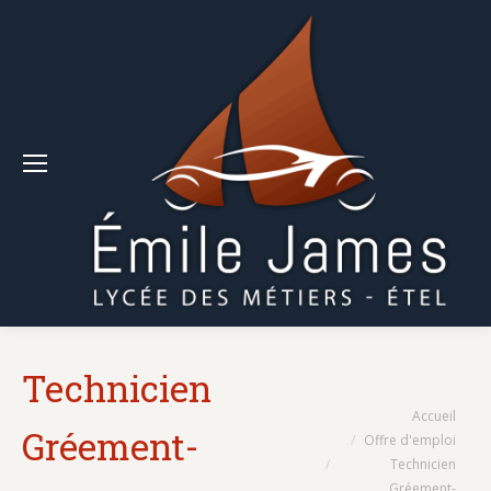
Technicien
Vous êtes ici :
Accueil
Gréement-
Offre d'emploi
Technicien
Gréement-