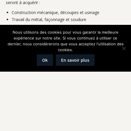
seront à acquérir :
Construction mécanique, découpes et usinage
Travail du métal, façonnage et soudure
Matelotage moderne
Nous utilisons des cookies pour vous garantir la meilleure
Excellent relationnel, esprit d’équipe, et du travail en groupe.
expérience sur notre site. Si vous continuez à utiliser ce
Capacité à analyser et apporter rapidement des solutions.
dernier, nous considérerons que vous acceptez l'utilisation des
Rigueur et organisation, capacité à suivre un planning établi.
cookies.
Autonomie et organisation personnelle indispensable
Ok
En savoir plus
Contrat 35h, annualisé.
Rémunération selon profil, attractif si vous correspondez déjà
à la description souhaitée.
Lettre de motivation + CV à
jortais@technique-greement.com
Réalisation
Graphik'up