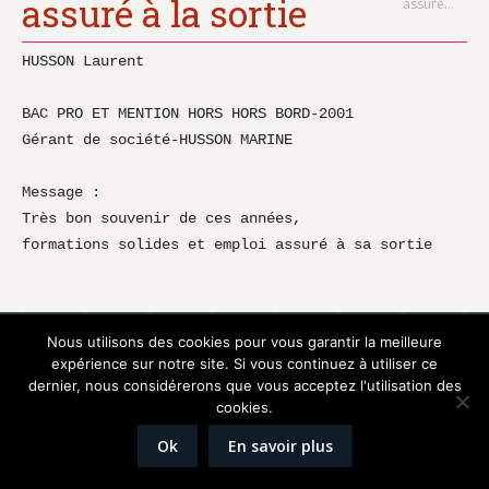
assuré à la sortie
assuré…
HUSSON Laurent 

BAC PRO ET MENTION HORS HORS BORD-2001

Gérant de société-HUSSON MARINE

Message :

Très bon souvenir de ces années, 

formations solides et emploi assuré à sa sortie
Réalisation
Graphik'up
Nous utilisons des cookies pour vous garantir la meilleure
Mentions légales
expérience sur notre site. Si vous continuez à utiliser ce
dernier, nous considérerons que vous acceptez l'utilisation des
cookies.
Ok
En savoir plus