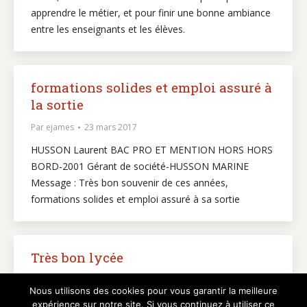
apprendre le métier, et pour finir une bonne ambiance
entre les enseignants et les élèves.
formations solides et emploi assuré à
la sortie
Par
ejames
23 mars 2017
HUSSON Laurent BAC PRO ET MENTION HORS HORS
BORD-2001 Gérant de société-HUSSON MARINE
Message : Très bon souvenir de ces années,
formations solides et emploi assuré à sa sortie
Très bon lycée
Par
graphikup
23 mai 2016
Nous utilisons des cookies pour vous garantir la meilleure
“Très bon lycée pour le domaine du nautisme”.
expérience sur notre site. Si vous continuez à utiliser ce