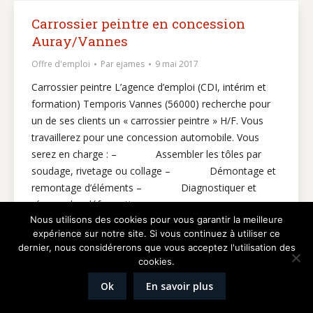
Carrossier peintre en concession
Auray/Vannes
Offre d'emploi
Par
ejames
9 mai 2017
Carrossier peintre L’agence d’emploi (CDI, intérim et
formation) Temporis Vannes (56000) recherche pour
un de ses clients un « carrossier peintre » H/F. Vous
travaillerez pour une concession automobile. Vous
serez en charge : – Assembler les tôles par
soudage, rivetage ou collage – Démontage et
remontage d’éléments – Diagnostiquer et
réparer des déformations sur…
Nous utilisons des cookies pour vous garantir la meilleure
expérience sur notre site. Si vous continuez à utiliser ce
dernier, nous considérerons que vous acceptez l'utilisation des
cookies.
Réalisation
Graphik'up
Ok
En savoir plus
Mentions légales