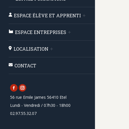
ESPACE ÉLÈVE ET APPRENTI
ESPACE ENTREPRISES
LOCALISATION
CONTACT
Facebook
Instagram
56 rue Emile James 56410 Etel
page
page
Lundi - Vendredi / 07h30 - 18h00
opens
opens
02.97.55.32.07
in
in
new
new
window
window