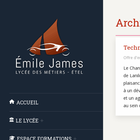
Archi
Techn
Offre d'
Le Chant
de Lanil
plaisanc
à un dé
et un a
ACCUEIL
au sein 
LE LYCÉE
ESPACE FORMATIONS