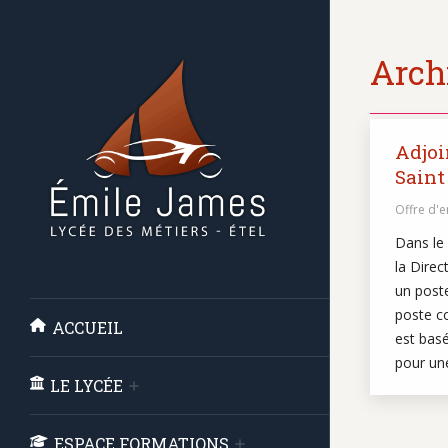
Archi
Adjoi
Saint
Offre d'
Dans le
la Dire
un poste
poste c
ACCUEIL
est basé
pour un
LE LYCÉE
ESPACE FORMATIONS