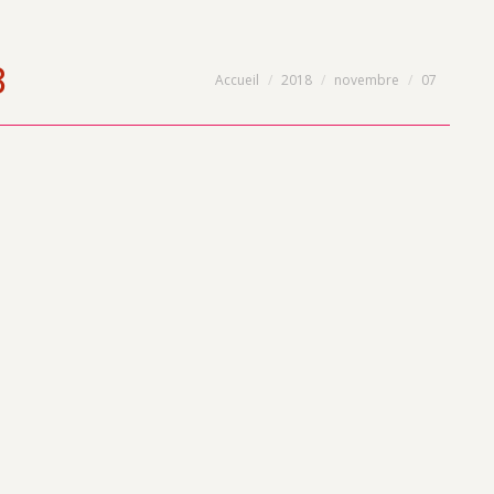
8
Vous êtes ici :
Accueil
2018
novembre
07