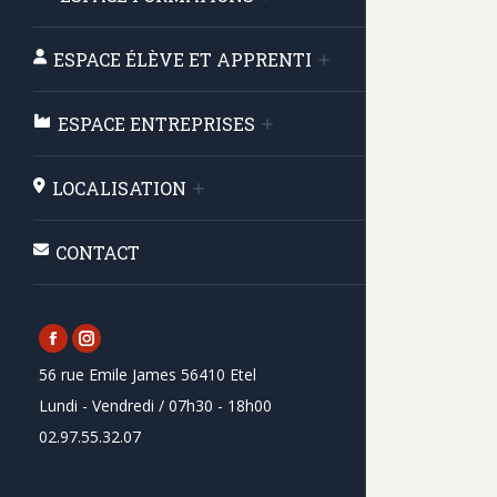
ESPACE ÉLÈVE ET APPRENTI
ESPACE ENTREPRISES
LOCALISATION
CONTACT
Facebook
Instagram
56 rue Emile James 56410 Etel
page
page
Lundi - Vendredi / 07h30 - 18h00
opens
opens
02.97.55.32.07
in
in
new
new
window
window