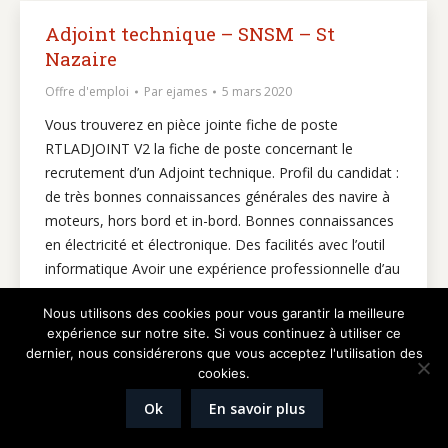
Adjoint technique – SNSM – St
Nazaire
Offre d'emploi
Par
ejames
5 mars 2020
Vous trouverez en pièce jointe fiche de poste
RTLADJOINT V2 la fiche de poste concernant le
recrutement d’un Adjoint technique. Profil du candidat :
de très bonnes connaissances générales des navire à
moteurs, hors bord et in-bord. Bonnes connaissances
en électricité et électronique. Des facilités avec l’outil
informatique Avoir une expérience professionnelle d’au
moins 2…
Nous utilisons des cookies pour vous garantir la meilleure
expérience sur notre site. Si vous continuez à utiliser ce
dernier, nous considérerons que vous acceptez l'utilisation des
cookies.
Réalisation
Graphik'up
Mentions légales
Ok
En savoir plus