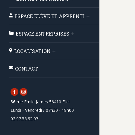
ESPACE ÉLÈVE ET APPRENTI
ESPACE ENTREPRISES
LOCALISATION
CONTACT
Facebook
Instagram
56 rue Emile James 56410 Etel
page
page
Lundi - Vendredi / 07h30 - 18h00
opens
opens
02.97.55.32.07
in
in
new
new
window
window