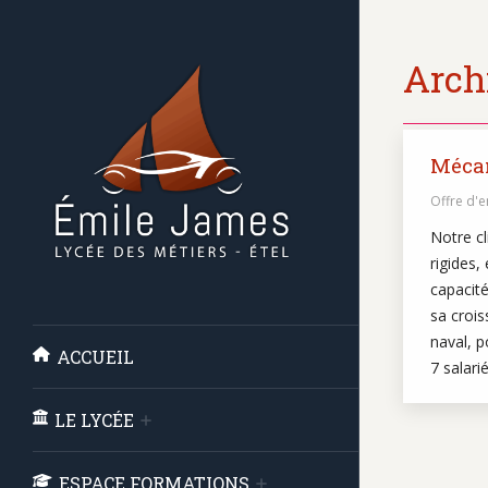
Archi
Mécan
Offre d'
Notre cl
rigides,
capacité
sa crois
naval, p
ACCUEIL
7 salar
LE LYCÉE
ESPACE FORMATIONS