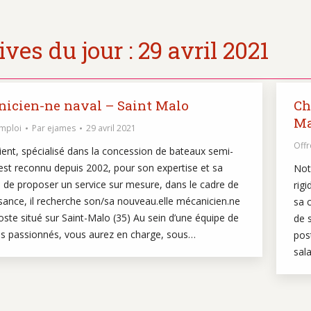
ves du jour :
29 avril 2021
icien-ne naval – Saint Malo
Ch
Ma
emploi
Par
ejames
29 avril 2021
Offr
ient, spécialisé dans la concession de bateaux semi-
 est reconnu depuis 2002, pour son expertise et sa
Not
 de proposer un service sur mesure, dans le cadre de
rig
sance, il recherche son/sa nouveau.elle mécanicien.ne
sa 
oste situé sur Saint-Malo (35) Au sein d’une équipe de
de 
iés passionnés, vous aurez en charge, sous…
pos
sal