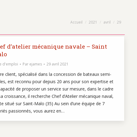
Vous êtes ici :
Accueil
2021
avril
29
ef d’atelier mécanique navale – Saint
lo
e d'emploi
Par
ejames
29 avril 2021
re client, spécialisé dans la concession de bateaux semi-
ides, est reconnu pour depuis 20 ans pour son expertise et
capacité de proposer un service sur mesure, dans le cadre
sa croissance, il recherche Chef d’Atelier mécanique naval,
te situé sur Saint-Malo (35) Au sein d’une équipe de 7
ariés passionnés, vous aurez en…