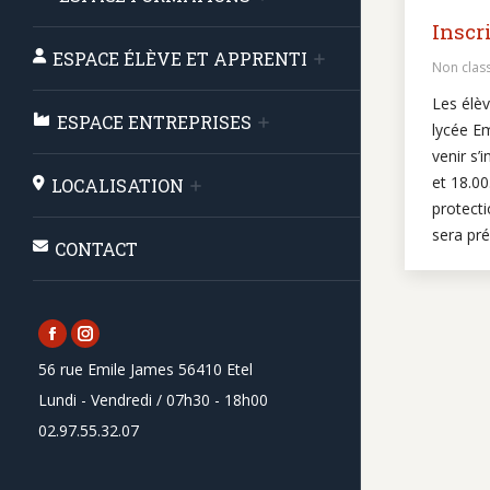
Inscr
ESPACE ÉLÈVE ET APPRENTI
Non clas
Les élèv
ESPACE ENTREPRISES
lycée E
venir s’
et 18.0
LOCALISATION
protecti
sera pré
CONTACT
Facebook
Instagram
56 rue Emile James 56410 Etel
page
page
Lundi - Vendredi / 07h30 - 18h00
opens
opens
02.97.55.32.07
in
in
new
new
window
window