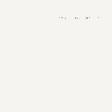
Vous êtes ici :
Accueil
2022
juin
02